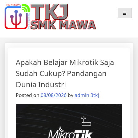
Skip
Teknik Komputer & Jaringan
TKJ – SMK MAWA
to
content
Apakah Belajar Mikrotik Saja
Sudah Cukup? Pandangan
Dunia Industri
Posted on
08/08/2026
by
admin 3tkj