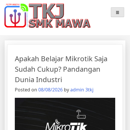
Skip
Teknik Komputer & Jaringan
TKJ – SMK MAWA
to
content
Apakah Belajar Mikrotik Saja
Sudah Cukup? Pandangan
Dunia Industri
Posted on
08/08/2026
by
admin 3tkj